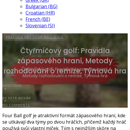
Greek (GR)
Bulgarian (BG)
Croatian (HR)
French (BE)
Slovenian (SI)
PRAVIDLA HRY FOUR BALL GOLF
Čtyřmíčový golf: Pravidla
zápasového hraní, Metody
rozhodování o remíze, Týmová hra
06/02/2026
BY PETR NOVÁK
NO COMMENTS
Four Ball golf je atraktivní formát zápasového hraní, kde
se utkávají dva týmy po dvou hráčích, přičemž každý hráč
používá svůj vlastní míček. Tým s nejnižším skóre na