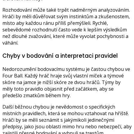
Rozhodování může také trpět nadměrným analyzováním.
Hráči by měli důvěřovat svým instinktům a zkušenostem,
místo aby každou ránu příliš přemýšleli. Rychlé,
sebevědomé rozhodnutí často vede k lepším výsledkům
než dlouhé zvažování, které může vyvolat pochybnosti a
váhání.
Chyby v bodování a interpretaci pravidel
Nedorozumění bodovacímu systému je častou chybou ve
Four Ball. Každý hráč hraje svůj vlastní míček a týmové
skóre na jamce je nižší skóre ze dvou hráčů. Týmy by
měly toto pravidlo objasnit před začátkem, aby se
předešlo zmatkům během hry.
Další běžnou chybou je nevědomost o specifických
místních pravidlech, která se mohou vztahovat na hřiště.
Hráči by se měli seznámit s jakýmikoli jedinečnými
předpisy, jako jsou oblasti mimo hru nebo nebezpečí, aby
zajistili přesné bodování a vyhnuli se trestům.