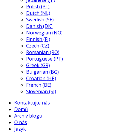
Japanese (JP)
Polish (PL)
Dutch (NL)
Swedish (SE)
Danish (DK)
Norwegian (NO)
Finnish (FI)
Czech (CZ)
Romanian (RO)
Portuguese (PT)
Greek (GR)
Bulgarian (BG)
Croatian (HR)
French (BE)
Slovenian (SI)
Kontaktujte nás
Domů
Archiv blogu
O nás
Jazyk