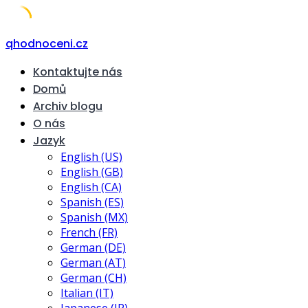
Skip
qhodnoceni.cz
to
Kontaktujte nás
content
Domů
Archiv blogu
O nás
Jazyk
English (US)
English (GB)
English (CA)
Spanish (ES)
Spanish (MX)
French (FR)
German (DE)
German (AT)
German (CH)
Italian (IT)