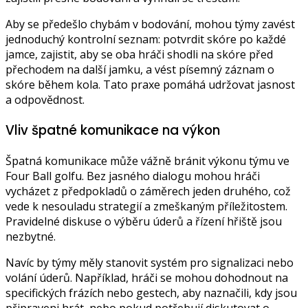
Aby se předešlo chybám v bodování, mohou týmy zavést
jednoduchý kontrolní seznam: potvrdit skóre po každé
jamce, zajistit, aby se oba hráči shodli na skóre před
přechodem na další jamku, a vést písemný záznam o
skóre během kola. Tato praxe pomáhá udržovat jasnost
a odpovědnost.
Vliv špatné komunikace na výkon
Špatná komunikace může vážně bránit výkonu týmu ve
Four Ball golfu. Bez jasného dialogu mohou hráči
vycházet z předpokladů o záměrech jeden druhého, což
vede k nesouladu strategií a zmeškaným příležitostem.
Pravidelné diskuse o výběru úderů a řízení hřiště jsou
nezbytné.
Navíc by týmy měly stanovit systém pro signalizaci nebo
volání úderů. Například, hráči se mohou dohodnout na
specifických frázích nebo gestech, aby naznačili, kdy jsou
připraveni hrát, nebo pokud potřebují diskutovat o