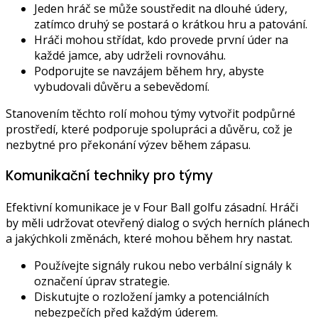
Jeden hráč se může soustředit na dlouhé údery,
zatímco druhý se postará o krátkou hru a patování.
Hráči mohou střídat, kdo provede první úder na
každé jamce, aby udrželi rovnováhu.
Podporujte se navzájem během hry, abyste
vybudovali důvěru a sebevědomí.
Stanovením těchto rolí mohou týmy vytvořit podpůrné
prostředí, které podporuje spolupráci a důvěru, což je
nezbytné pro překonání výzev během zápasu.
Komunikační techniky pro týmy
Efektivní komunikace je v Four Ball golfu zásadní. Hráči
by měli udržovat otevřený dialog o svých herních plánech
a jakýchkoli změnách, které mohou během hry nastat.
Používejte signály rukou nebo verbální signály k
označení úprav strategie.
Diskutujte o rozložení jamky a potenciálních
nebezpečích před každým úderem.