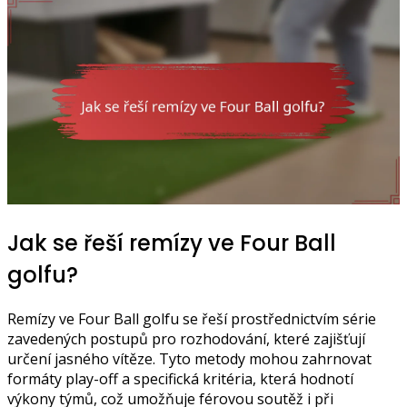
Jak se řeší remízy ve Four Ball
golfu?
Remízy ve Four Ball golfu se řeší prostřednictvím série
zavedených postupů pro rozhodování, které zajišťují
určení jasného vítěze. Tyto metody mohou zahrnovat
formáty play-off a specifická kritéria, která hodnotí
výkony týmů, což umožňuje férovou soutěž i při