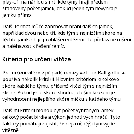
play-off na náhlou smrt, kde týmy hrají předem
stanovený počet jamek, dokud jeden tým nevyhraje
jamku přímo.
Další formát může zahrnovat hraní dalších jamek,
například dvou nebo tří, kde tým s nejnižším skóre na
těchto jamkách je prohlášen vítězem. To přidává vzrušení
a naléhavost k řešení remíz.
Kritéria pro určení vítěze
Pro určení vítěze v případě remízy ve Four Ball golfu se
používá několik kritérií. Hlavním kritériem je celkové
skóre každého týmu, přičemž vítězí tým s nejnižším
skóre. Pokud jsou skóre shodná, dalším krokem je
vyhodnocení nejlepšího skóre míčku z každého týmu.
Dalšími kritérii mohou být počet vyhraných jamek,
celkový počet birdie a výkon jednotlivých hráčů. Tyto
faktory pomáhají zajistit, že nejzručnější tým vyjde
vítězně.