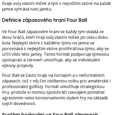
hraje svůj vlastní míček a tým s nejnižším skóre na každé
jamce vyhrává tuto jamku.
Definice zápasového hraní Four Ball
Ve Four Ball zápasovém hraní se každý tým skládá ze
dvou hráčů, kteří hrají svůj vlastní míček po celou dobu
kola. Nejlepší skóre z každého týmu na jamce se
porovnává s nejlepším skóre protihráčova týmu, aby se
určil vítěz této jamky. Tento formát podporuje týmovou
spolupráci a zároveň umožňuje, aby se individuální
výkony projevily.
Four Ball se často hraje na turnajích a v neformálních
zápasech, což z něj činí oblíbenou volbu pro amatérské i
profesionální golfisty. Formát umožňuje strategickou
hru, protože si mohou spoluhráči navzájem pomáhat
agresivním nebo konzervativním stylem hry na základě
svých dovedností.
Systém bodování ve Four Ball zápasech