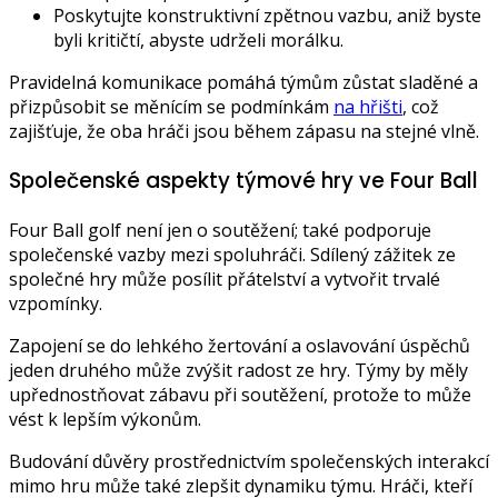
Poskytujte konstruktivní zpětnou vazbu, aniž byste
byli kritičtí, abyste udrželi morálku.
Pravidelná komunikace pomáhá týmům zůstat sladěné a
přizpůsobit se měnícím se podmínkám
na hřišti
, což
zajišťuje, že oba hráči jsou během zápasu na stejné vlně.
Společenské aspekty týmové hry ve Four Ball
Four Ball golf není jen o soutěžení; také podporuje
společenské vazby mezi spoluhráči. Sdílený zážitek ze
společné hry může posílit přátelství a vytvořit trvalé
vzpomínky.
Zapojení se do lehkého žertování a oslavování úspěchů
jeden druhého může zvýšit radost ze hry. Týmy by měly
upřednostňovat zábavu při soutěžení, protože to může
vést k lepším výkonům.
Budování důvěry prostřednictvím společenských interakcí
mimo hru může také zlepšit dynamiku týmu. Hráči, kteří