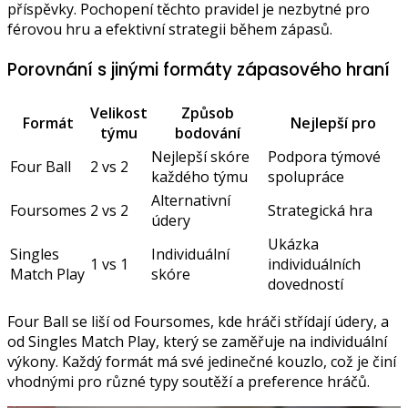
příspěvky. Pochopení těchto pravidel je nezbytné pro
férovou hru a efektivní strategii během zápasů.
Porovnání s jinými formáty zápasového hraní
Velikost
Způsob
Formát
Nejlepší pro
týmu
bodování
Nejlepší skóre
Podpora týmové
Four Ball
2 vs 2
každého týmu
spolupráce
Alternativní
Foursomes
2 vs 2
Strategická hra
údery
Ukázka
Singles
Individuální
1 vs 1
individuálních
Match Play
skóre
dovedností
Four Ball se liší od Foursomes, kde hráči střídají údery, a
od Singles Match Play, který se zaměřuje na individuální
výkony. Každý formát má své jedinečné kouzlo, což je činí
vhodnými pro různé typy soutěží a preference hráčů.