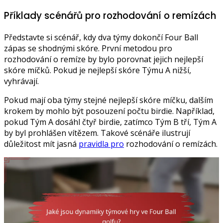
Příklady scénářů pro rozhodování o remízách
Představte si scénář, kdy dva týmy dokončí Four Ball
zápas se shodnými skóre. První metodou pro
rozhodování o remíze by bylo porovnat jejich nejlepší
skóre míčků. Pokud je nejlepší skóre Týmu A nižší,
vyhrávají.
Pokud mají oba týmy stejné nejlepší skóre míčku, dalším
krokem by mohlo být posouzení počtu birdie. Například,
pokud Tým A dosáhl čtyř birdie, zatímco Tým B tří, Tým A
by byl prohlášen vítězem. Takové scénáře ilustrují
důležitost mít jasná
pravidla pro
rozhodování o remízách.