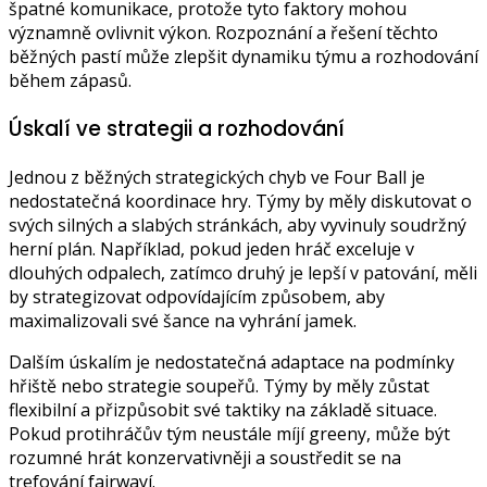
špatné komunikace, protože tyto faktory mohou
významně ovlivnit výkon. Rozpoznání a řešení těchto
běžných pastí může zlepšit dynamiku týmu a rozhodování
během zápasů.
Úskalí ve strategii a rozhodování
Jednou z běžných strategických chyb ve Four Ball je
nedostatečná koordinace hry. Týmy by měly diskutovat o
svých silných a slabých stránkách, aby vyvinuly soudržný
herní plán. Například, pokud jeden hráč exceluje v
dlouhých odpalech, zatímco druhý je lepší v patování, měli
by strategizovat odpovídajícím způsobem, aby
maximalizovali své šance na vyhrání jamek.
Dalším úskalím je nedostatečná adaptace na podmínky
hřiště nebo strategie soupeřů. Týmy by měly zůstat
flexibilní a přizpůsobit své taktiky na základě situace.
Pokud protihráčův tým neustále míjí greeny, může být
rozumné hrát konzervativněji a soustředit se na
trefování fairwayí.