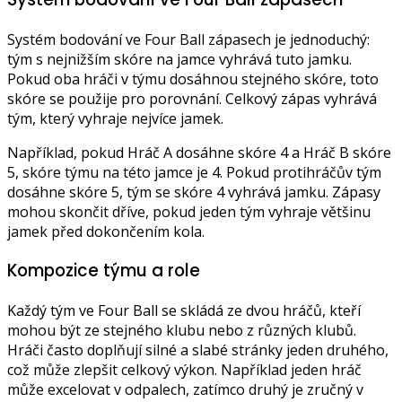
Systém bodování ve Four Ball zápasech je jednoduchý:
tým s nejnižším skóre na jamce vyhrává tuto jamku.
Pokud oba hráči v týmu dosáhnou stejného skóre, toto
skóre se použije pro porovnání. Celkový zápas vyhrává
tým, který vyhraje nejvíce jamek.
Například, pokud Hráč A dosáhne skóre 4 a Hráč B skóre
5, skóre týmu na této jamce je 4. Pokud protihráčův tým
dosáhne skóre 5, tým se skóre 4 vyhrává jamku. Zápasy
mohou skončit dříve, pokud jeden tým vyhraje většinu
jamek před dokončením kola.
Kompozice týmu a role
Každý tým ve Four Ball se skládá ze dvou hráčů, kteří
mohou být ze stejného klubu nebo z různých klubů.
Hráči často doplňují silné a slabé stránky jeden druhého,
což může zlepšit celkový výkon. Například jeden hráč
může excelovat v odpalech, zatímco druhý je zručný v