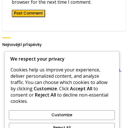
browser for the next time I comment.
Nejnovější příspěvky
Čtyřbalový golf: Role caddieho, Pravidla asistence,
We respect your privacy
Omezení rad
Cookies help us improve your experience,
Pravidla čtyřmíčkového golfu: Dynamika partnerů,
deliver personalized content, and analyze
Styly komunikace, Přiřazení rolí
traffic. You can choose which cookies to allow
Čtyři míčky golf: Odpovědnosti hráčů, Pov
by clicking
Customize
. Click
Accept All
to
awareness, Zodpovědnost
consent or
Reject All
to decline non-essential
Pravidla čtyřmíčkového golfu: Soutěžní strategie,
cookies.
Přizpůsobení formátům, Výzvy
Historické metody skórování ve Four Ball Golfu,
vývoj, moderní praktiky
Customize
Vaše soukromí
Reject All