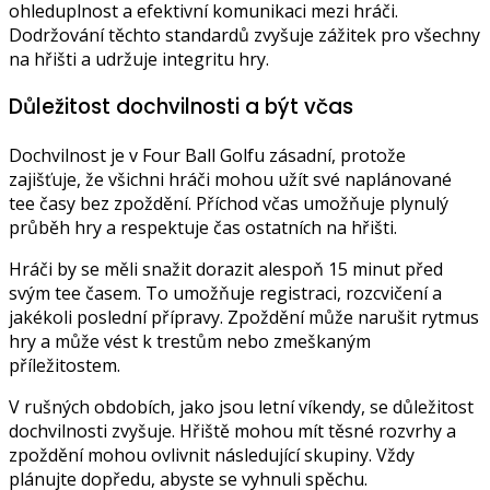
ohleduplnost a efektivní komunikaci mezi hráči.
Dodržování těchto standardů zvyšuje zážitek pro všechny
na hřišti a udržuje integritu hry.
Důležitost dochvilnosti a být včas
Dochvilnost je v Four Ball Golfu zásadní, protože
zajišťuje, že všichni hráči mohou užít své naplánované
tee časy bez zpoždění. Příchod včas umožňuje plynulý
průběh hry a respektuje čas ostatních na hřišti.
Hráči by se měli snažit dorazit alespoň 15 minut před
svým tee časem. To umožňuje registraci, rozcvičení a
jakékoli poslední přípravy. Zpoždění může narušit rytmus
hry a může vést k trestům nebo zmeškaným
příležitostem.
V rušných obdobích, jako jsou letní víkendy, se důležitost
dochvilnosti zvyšuje. Hřiště mohou mít těsné rozvrhy a
zpoždění mohou ovlivnit následující skupiny. Vždy
plánujte dopředu, abyste se vyhnuli spěchu.