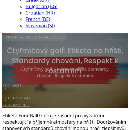
Greek (GR)
Bulgarian (BG)
Croatian (HR)
French (BE)
Slovenian (SI)
PRAVIDLA HRY FOUR BALL GOLF
Čtyřmíčový golf: Etiketa na hřišti,
Standardy chování, Respekt k
ostatním
15/01/2026
BY PETR NOVÁK
NO COMMENTS
Etiketa Four Ball Golfu je zásadní pro vytváření
respektující a příjemné atmosféry na hřišti. Dodržováním
stanovených standardů chování mohou hráči zlepšit svůj