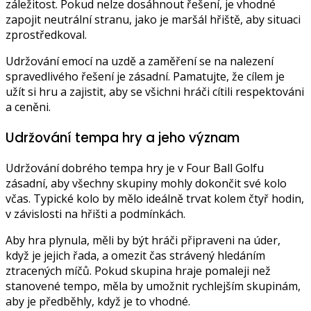
záležitost. Pokud nelze dosáhnout řešení, je vhodné
zapojit neutrální stranu, jako je maršál hřiště, aby situaci
zprostředkoval.
Udržování emocí na uzdě a zaměření se na nalezení
spravedlivého řešení je zásadní. Pamatujte, že cílem je
užít si hru a zajistit, aby se všichni hráči cítili respektováni
a ceněni.
Udržování tempa hry a jeho význam
Udržování dobrého tempa hry je v Four Ball Golfu
zásadní, aby všechny skupiny mohly dokončit své kolo
včas. Typické kolo by mělo ideálně trvat kolem čtyř hodin,
v závislosti na hřišti a podmínkách.
Aby hra plynula, měli by být hráči připraveni na úder,
když je jejich řada, a omezit čas strávený hledáním
ztracených míčů. Pokud skupina hraje pomaleji než
stanovené tempo, měla by umožnit rychlejším skupinám,
aby je předběhly, když je to vhodné.