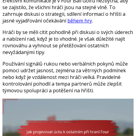
Efektivní komunikace je v Four Ball Golfu nezbytná, aby
se zajistilo, že všichni hráči jsou na stejné vlně. To
zahrnuje diskusi o strategii, sdílení informací o hřišti a
jasné vyjadřování očekávání
během hry
.
Hráči by se měli cítit pohodlně při diskusi o svých úderech
a nabízení rad, když je to vhodné. Je však důležité najít
rovnováhu a vyhnout se přetěžování ostatních
nevyžádanými tipy.
Používání signálů rukou nebo verbálních pokynů může
pomoci udržet jasnost, zejména za větrných podmínek
nebo když je vzdálenost mezi hráči velká. Pravidelné
kontrolování pohodlí a tempa partnerů může zlepšit
týmovou spolupráci a potěšení na hřišti.