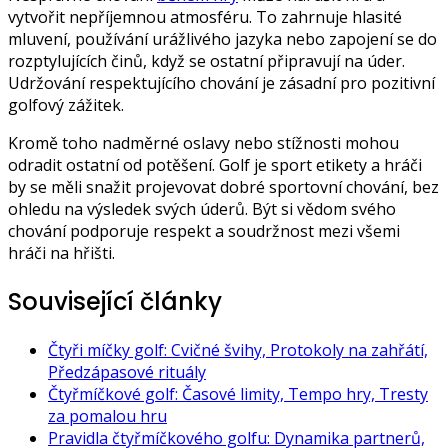
vytvořit nepříjemnou atmosféru. To zahrnuje hlasité
mluvení, používání urážlivého jazyka nebo zapojení se do
rozptylujících činů, když se ostatní připravují na úder.
Udržování respektujícího chování je zásadní pro pozitivní
golfový zážitek.
Kromě toho nadměrné oslavy nebo stížnosti mohou
odradit ostatní od potěšení. Golf je sport etikety a hráči
by se měli snažit projevovat dobré sportovní chování, bez
ohledu na výsledek svých úderů. Být si vědom svého
chování podporuje respekt a soudržnost mezi všemi
hráči na hřišti.
Související články
Čtyři míčky golf: Cvičné švihy, Protokoly na zahřátí,
Předzápasové rituály
Čtyřmíčkové golf: Časové limity, Tempo hry, Tresty
za pomalou hru
Pravidla čtyřmíčkového golfu: Dynamika partnerů,