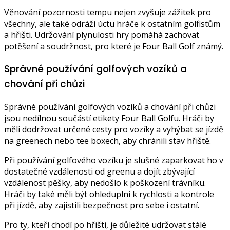
Věnování pozornosti tempu nejen zvyšuje zážitek pro
všechny, ale také odráží úctu hráče k ostatním golfistům
a hřišti. Udržování plynulosti hry pomáhá zachovat
potěšení a soudržnost, pro které je Four Ball Golf známý.
Správné používání golfových vozíků a
chování při chůzi
Správné používání golfových vozíků a chování při chůzi
jsou nedílnou součástí etikety Four Ball Golfu. Hráči by
měli dodržovat určené cesty pro vozíky a vyhýbat se jízdě
na greenech nebo tee boxech, aby chránili stav hřiště.
Při používání golfového vozíku je slušné zaparkovat ho v
dostatečné vzdálenosti od greenu a dojít zbývající
vzdálenost pěšky, aby nedošlo k poškození trávníku.
Hráči by také měli být ohleduplní k rychlosti a kontrole
při jízdě, aby zajistili bezpečnost pro sebe i ostatní.
Pro ty, kteří chodí po hřišti, je důležité udržovat stálé