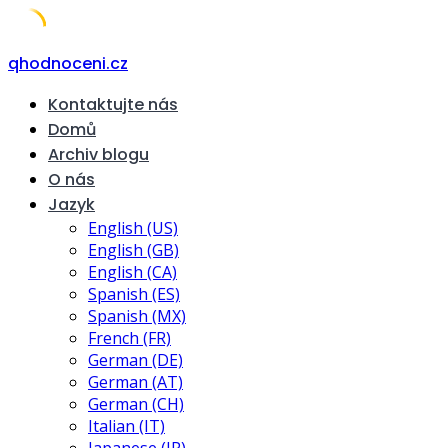
Skip
qhodnoceni.cz
to
Kontaktujte nás
content
Domů
Archiv blogu
O nás
Jazyk
English (US)
English (GB)
English (CA)
Spanish (ES)
Spanish (MX)
French (FR)
German (DE)
German (AT)
German (CH)
Italian (IT)