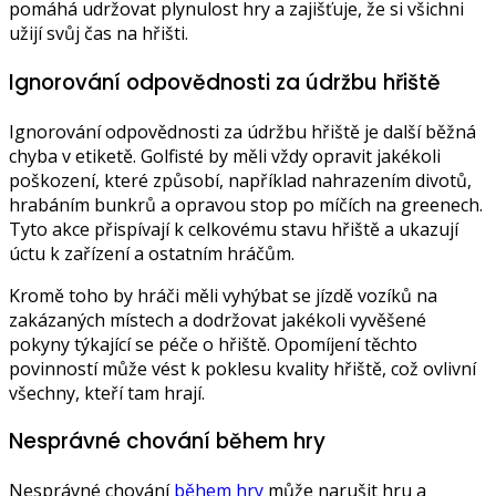
pomáhá udržovat plynulost hry a zajišťuje, že si všichni
užijí svůj čas na hřišti.
Ignorování odpovědnosti za údržbu hřiště
Ignorování odpovědnosti za údržbu hřiště je další běžná
chyba v etiketě. Golfisté by měli vždy opravit jakékoli
poškození, které způsobí, například nahrazením divotů,
hrabáním bunkrů a opravou stop po míčích na greenech.
Tyto akce přispívají k celkovému stavu hřiště a ukazují
úctu k zařízení a ostatním hráčům.
Kromě toho by hráči měli vyhýbat se jízdě vozíků na
zakázaných místech a dodržovat jakékoli vyvěšené
pokyny týkající se péče o hřiště. Opomíjení těchto
povinností může vést k poklesu kvality hřiště, což ovlivní
všechny, kteří tam hrají.
Nesprávné chování během hry
Nesprávné chování
během hry
může narušit hru a