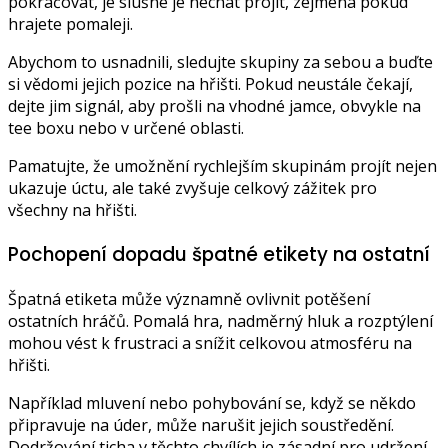
pokračovat, je slušné je nechat projít, zejména pokud
hrajete pomaleji.
Abychom to usnadnili, sledujte skupiny za sebou a buďte
si vědomi jejich pozice na hřišti. Pokud neustále čekají,
dejte jim signál, aby prošli na vhodné jamce, obvykle na
tee boxu nebo v určené oblasti.
Pamatujte, že umožnění rychlejším skupinám projít nejen
ukazuje úctu, ale také zvyšuje celkový zážitek pro
všechny na hřišti.
Pochopení dopadu špatné etikety na ostatní
Špatná etiketa může významně ovlivnit potěšení
ostatních hráčů. Pomalá hra, nadměrný hluk a rozptýlení
mohou vést k frustraci a snížit celkovou atmosféru na
hřišti.
Například mluvení nebo pohybování se, když se někdo
připravuje na úder, může narušit jejich soustředění.
Dodržování ticha v těchto chvílích je zásadní pro udržení