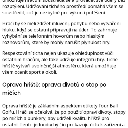
umožňuje hráčům soustředit se a provádět své údery bez
rozptýlení. Udržování tichého prostředí pomáhá všem se
soustředit, což je nezbytné pro výkon i potěšení.
Hráči by se měli zdržet mluvení, pohybu nebo vytváření
hluku, když se ostatní připravují na úder. To zahrnuje
vyhýbání se telefonním hovorům nebo hlasitým
rozhovorům, které by mohly narušit plynulost hry.
Respektování ticha nejen ukazuje ohleduplnost vůči
ostatním hráčům, ale také udržuje integritu hry. Tiché
hřiště vytváří uvolněnější atmosféru, která umožňuje
všem ocenit sport a okolí.
Oprava hřiště: oprava divotů a stop po
míčích
Oprava hřiště je základním aspektem etikety Four Ball
Golfu. Hráči se očekává, že po použití opraví divoty, stopy
po míčích a bunkery, aby udrželi kvalitu hřiště pro
ostatní. Tento jednoduchý čin prokazuje úctu k zařízení a