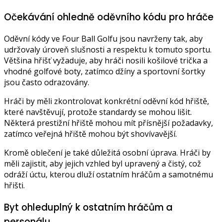
Očekávání ohledně oděvního kódu pro hráče
Oděvní kódy ve Four Ball Golfu jsou navrženy tak, aby
udržovaly úroveň slušnosti a respektu k tomuto sportu.
Většina hřišť vyžaduje, aby hráči nosili košilové trička a
vhodné golfové boty, zatímco džíny a sportovní šortky
jsou často odrazovány.
Hráči by měli zkontrolovat konkrétní oděvní kód hřiště,
které navštěvují, protože standardy se mohou lišit.
Některá prestižní hřiště mohou mít přísnější požadavky,
zatímco veřejná hřiště mohou být shovívavější.
Kromě oblečení je také důležitá osobní úprava. Hráči by
měli zajistit, aby jejich vzhled byl upravený a čistý, což
odráží úctu, kterou dluží ostatním hráčům a samotnému
hřišti.
Byt ohleduplný k ostatním hráčům a
personálu