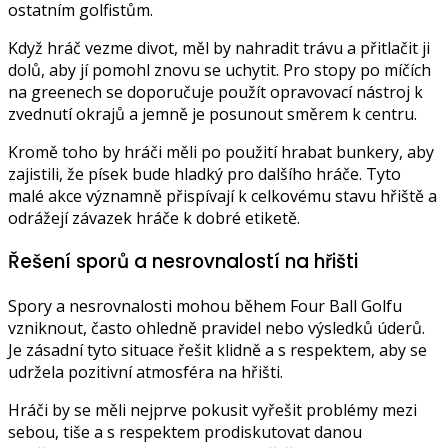
ostatním golfistům.
Když hráč vezme divot, měl by nahradit trávu a přitlačit ji
dolů, aby jí pomohl znovu se uchytit. Pro stopy po míčích
na greenech se doporučuje použít opravovací nástroj k
zvednutí okrajů a jemně je posunout směrem k centru.
Kromě toho by hráči měli po použití hrabat bunkery, aby
zajistili, že písek bude hladký pro dalšího hráče. Tyto
malé akce významně přispívají k celkovému stavu hřiště a
odrážejí závazek hráče k dobré etiketě.
Řešení sporů a nesrovnalostí na hřišti
Spory a nesrovnalosti mohou během Four Ball Golfu
vzniknout, často ohledně pravidel nebo výsledků úderů.
Je zásadní tyto situace řešit klidně a s respektem, aby se
udržela pozitivní atmosféra na hřišti.
Hráči by se měli nejprve pokusit vyřešit problémy mezi
sebou, tiše a s respektem prodiskutovat danou