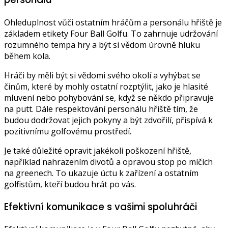
Ohleduplnost vůči ostatním hráčům a personálu hřiště je
základem etikety Four Ball Golfu. To zahrnuje udržování
rozumného tempa hry a být si vědom úrovně hluku
během kola.
Hráči by měli být si vědomi svého okolí a vyhýbat se
činům, které by mohly ostatní rozptýlit, jako je hlasité
mluvení nebo pohybování se, když se někdo připravuje
na putt. Dále respektování personálu hřiště tím, že
budou dodržovat jejich pokyny a být zdvořilí, přispívá k
pozitivnímu golfovému prostředí.
Je také důležité opravit jakékoli poškození hřiště,
například nahrazením divotů a opravou stop po míčích
na greenech. To ukazuje úctu k zařízení a ostatním
golfistům, kteří budou hrát po vás.
Efektivní komunikace s vašimi spoluhráči