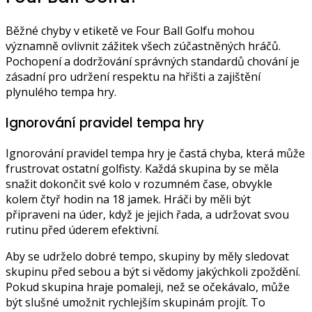
Běžné chyby v etiketě ve Four Ball Golfu mohou
významně ovlivnit zážitek všech zúčastněných hráčů.
Pochopení a dodržování správných standardů chování je
zásadní pro udržení respektu na hřišti a zajištění
plynulého tempa hry.
Ignorování pravidel tempa hry
Ignorování pravidel tempa hry je častá chyba, která může
frustrovat ostatní golfisty. Každá skupina by se měla
snažit dokončit své kolo v rozumném čase, obvykle
kolem čtyř hodin na 18 jamek. Hráči by měli být
připraveni na úder, když je jejich řada, a udržovat svou
rutinu před úderem efektivní.
Aby se udrželo dobré tempo, skupiny by měly sledovat
skupinu před sebou a být si vědomy jakýchkoli zpoždění.
Pokud skupina hraje pomaleji, než se očekávalo, může
být slušné umožnit rychlejším skupinám projít. To