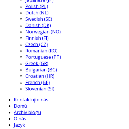
Japanese (JP)
Polish (PL)
Dutch (NL)
Swedish (SE)
Danish (DK)
Norwegian (NO)
Finnish (FI)
Czech (CZ)
Romanian (RO)
Portuguese (PT)
Greek (GR)
Bulgarian (BG)
Croatian (HR)
French (BE)
Slovenian (SI)
Kontaktujte nás
Domů
Archiv blogu
O nás
Jazyk