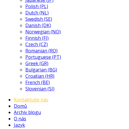
Japanese (JP)
Polish (PL)
Dutch (NL)
Swedish (SE)
Danish (DK)
Norwegian (NO)
Finnish (FI)
Czech (CZ)
Romanian (RO)
Portuguese (PT)
Greek (GR)
Bulgarian (BG)
Croatian (HR)
French (BE)
Slovenian (SI)
Kontaktujte nás
Domů
Archiv blogu
O nás
Jazyk