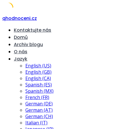
Skip
qhodnoceni.cz
to
Kontaktujte nás
content
Domů
Archiv blogu
O nás
Jazyk
English (US)
English (GB)
English (CA)
Spanish (ES)
Spanish (MX)
French (FR)
German (DE)
German (AT)
German (CH)
Italian (IT)